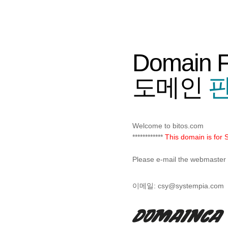
Domain 
도메인
판
Welcome to bitos.com
************
This domain is for S
Please e-mail the webmaster f
이메일:
csy@systempia.com