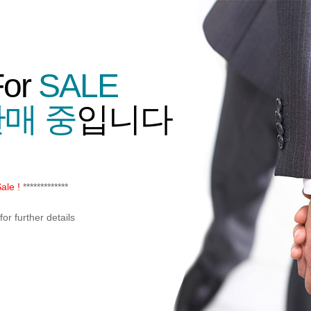
For
SALE
매 중
입니다
ale !
*************
or further details